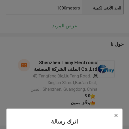
الحد الأدنى لكمية
1000meters
عرض المزيد
حول نا
Shenzhen Tainy Electronic
Co.,Ltd الملف الشركة المصنعة
4F, Tangfeng Blg,LiuTang Road,
Xing'an Street,Bao'an Dist,
Shenzhen, Guangdong, China ,الصين
5.0
يدقّق ممون
عرض المزيد
اترك رسالة