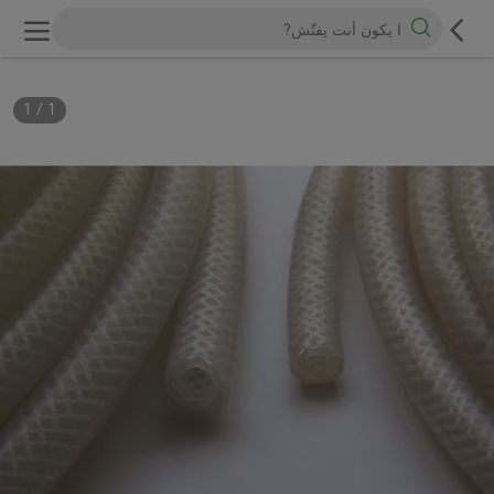
1
/
1