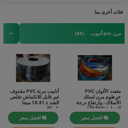
فئات أخرى منا
مرن pvc أنبوب
(44)
متعدد الألوان PVC
أنابيب مرنة PVC مقذوف
خرطوم مرن لسلك
غير قابل للانكماش تقلص
الأسلاك ، وارتفاع درجة
الشد ≥ 10.41 ميجا
الحرارة PVC الأنابيب
باسكال
افضل سعر
افضل سعر