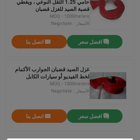
حامي 1.25 الثقل النوعي ، ويغطي
قصبة الصيد للغزل قضبان
أنابيب مرنة من السيليكون
MOQ：1000meters
الأسعار：Negotiate
سيليكون المطاط الفيبرجلاس التغطيه
افضل سعر
اتصل بنا
حزام منسوج
غزل الصيد قضبان الجوارب الأكمام
كيتي Boinks
لخط الفيديو أو سيارات الكابل
MOQ：1000meters
الأسعار：Negotiate
Boinks Fidget Toys
افضل سعر
اتصل بنا