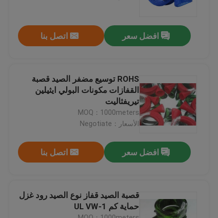
جولة في المعمل
افضل سعر
اتصل بنا
مراقبة الجودة
ROHS توسيع مضفر الصيد قصبة
اتصل بنا
القفازات مكونات البولي ايثيلين
تيريفثاليت
MOQ：1000meters
اطلب اقتباس
الأسعار：Negotiate
مرن pvc أنبوب
افضل سعر
اتصل بنا
أنبوب قابل للتقلص بالحرارة
قصبة الصيد قفاز نوع الصيد رود غزل
حماية كم UL VW-1
أنابيب مرنة مموجة
MOQ：1000meters