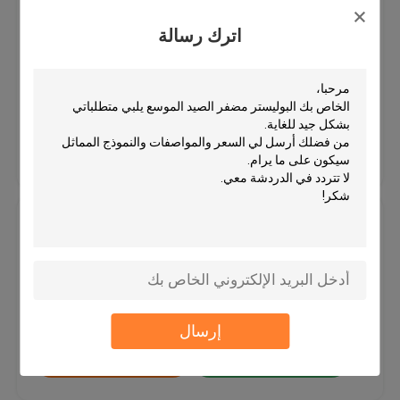
مضفر مش كم الصيد قصبة واقية
الأكمام الصناعية خراطيم
اترك رسالة
MOQ：1000meters
الأسعار：Negotiate
افضل سعر
اتصل بنا
السطح السلس الصيد القطب
الأغطية ، PET مضفر قصبة الصيد
واقية التغطيه
MOQ：1000meters
الأسعار：Negotiate
إرسال
افضل سعر
اتصل بنا