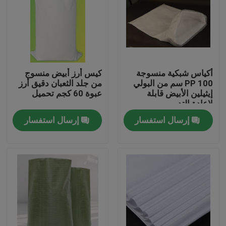
جولة في المعمل
مراقبة الجودة
أكياس شبكية منسوجة
كيس أرز أبيض منسوج
PP 100 سم من البولي
من جلد الثعبان دقيق أرز
اتصل بنا
إيثيلين الأبيض قابلة
عبوة 60 كجم تحميل
لإعادة التدوير
إرسال استفسار
إرسال استفسار
اطلب اقتباس
مرن pvc أنبوب
أنبوب قابل للتقلص بالحرارة
أنابيب مرنة مموجة