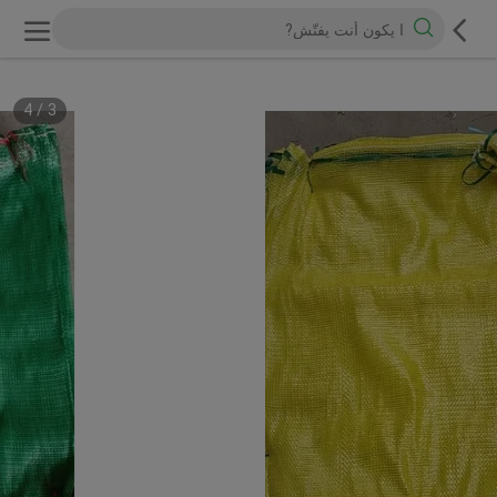
4
/
3