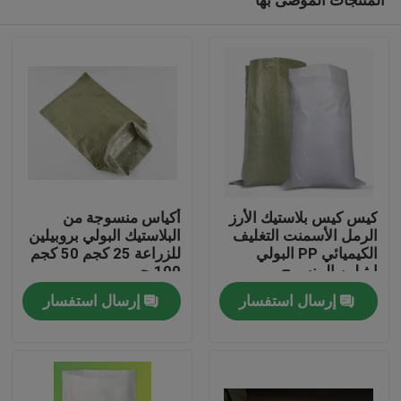
كيس كيس بلاستيك الأرز
أكياس منسوجة من
الرمل الأسمنت التغليف
البلاستيك البولي بروبيلين
الكيميائي PP البولي
للزراعة 25 كجم 50 كجم
إيثيلين المنسوج
100 جم
منزل، بيت
إرسال استفسار
إرسال استفسار
منتجات
معلومات عنا