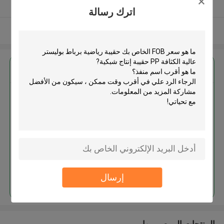
يدقّق ممون
اترك رسالة
عرض المزيد
احصل على افضل سعر ل
حقيبة رياضية برباط بوليستر عالية
الكثافة PP حقيبة إنتاج شبكية
استمر
إرسال
المنتجات الموصى بها