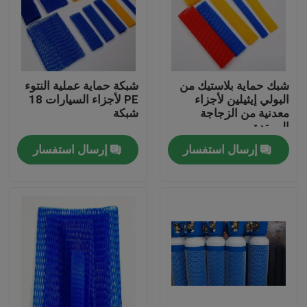
جولة في المعمل
مراقبة الجودة
شبك حماية بلاستيك من
شبكة حماية عملية النتوء
البولي إيثيلين لأجزاء
PE لأجزاء السيارات 18
معدنية من الزجاجة
شبكة
اتصل بنا
الممتدة
إرسال استفسار
إرسال استفسار
اطلب اقتباس
مرن pvc أنبوب
أنبوب قابل للتقلص بالحرارة
أنابيب مرنة مموجة