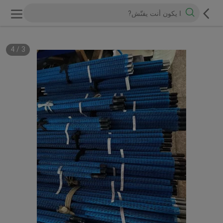
4
/
3