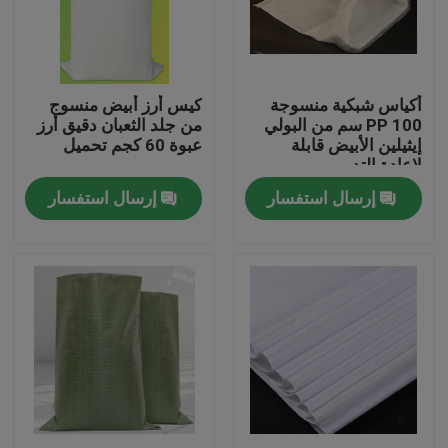
جولة في المعمل
أكياس شبكية منسوجة
كيس أرز أبيض منسوج
مراقبة الجودة
PP 100 سم من البولي
من جلد الثعبان دقيق أرز
إيثيلين الأبيض قابلة
عبوة 60 كجم تحميل
لإعادة التدوير
اتصل بنا
إرسال استفسار
إرسال استفسار
اطلب اقتباس
مرن pvc أنبوب
أنبوب قابل للتقلص بالحرارة
أنابيب مرنة مموجة