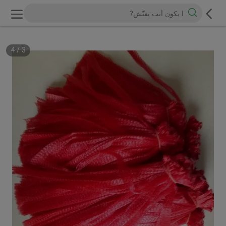
4
/
3