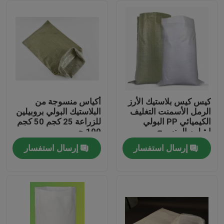
كيس كيس بلاستيك الأرز
أكياس منسوجة من
الرمل الأسمنت التغليف
البلاستيك البولي بروبيلين
الكيميائي PP البولي
للزراعة 25 كجم 50 كجم
إيثيلين المنسوج
100 جم
إرسال استفسار
إرسال استفسار
منزل، بيت
منتجات
معلومات عنا