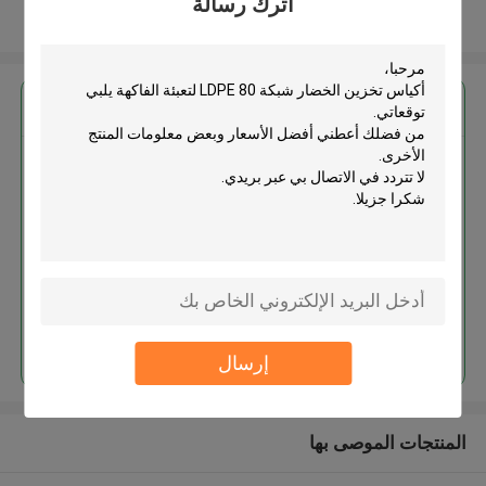
اترك رسالة
عرض المزيد
احصل على افضل سعر ل
أكياس تخزين الخضار شبكة LDPE
80 لتعبئة الفاكهة
استمر
إرسال
المنتجات الموصى بها