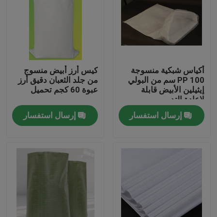
جولة في المعمل
مراقبة الجودة
أكياس شبكية منسوجة
كيس أرز أبيض منسوج
PP 100 سم من البولي
من جلد الثعبان دقيق أرز
اتصل بنا
إيثيلين الأبيض قابلة
عبوة 60 كجم تحميل
لإعادة التدوير
إرسال استفسار
إرسال استفسار
اطلب اقتباس
مرن pvc أنبوب
أنبوب قابل للتقلص بالحرارة
أنابيب مرنة مموجة