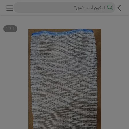
1
/
1