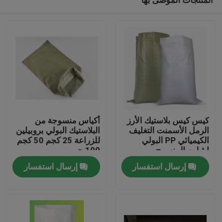
كيس كيس بلاستيك الأرز
أكياس منسوجة من
الرمل الأسمنت التغليف
البلاستيك البولي بروبيلين
الكيميائي PP البولي
للزراعة 25 كجم 50 كجم
إيثيلين المنسوج
100 جم
منزل، بيت
إرسال استفسار
إرسال استفسار
منتجات
معلومات عنا