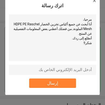
يدقّق ممون
اترك رسالة
عرض المزيد
احصل على افضل سعر ل
جميع أكياس تخزين الخضار HDPE
PE Raschel Mesh الملونة
استمر
إرسال
المنتجات الموصى بها