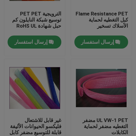
Flame Resistance PET
الترويجية PET PET
جولة في المعمل
كبل التغطيه لحماية
توسيع شبكة النايلون كم
الأسلاك تسخير
حبل شهادة RoHS UL
مراقبة الجودة
إرسال استفسار
إرسال استفسار
اتصل بنا
اطلب اقتباس
مرن pvc أنبوب
أنبوب قابل للتقلص بالحرارة
UL VW-1 PET مضفر
غير قابل للاشتعال
التغطيه مضفر لحماية
فليكسو الحيوانات الأليفة
الكابلات
قابلة للتوسيع مضفر كابل
أنابيب مرنة مموجة