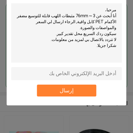
احصل على افضل سعر ل
3 ~ 76mm مثبطات اللهب قابلة
للتوسيع مضفر الأكمام PET كابل
واقية
استمر
إرسال
المنتجات الموصى بها