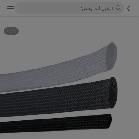
1
/
1