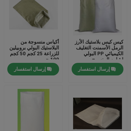
كيس كيس بلاستيك الأرز
أكياس منسوجة من
الرمل الأسمنت التغليف
البلاستيك البولي بروبيلين
الكيميائي PP البولي
للزراعة 25 كجم 50 كجم
إيثيلين المنسوج
100 جم
إرسال استفسار
إرسال استفسار
منزل، بيت
منتجات
معلومات عنا