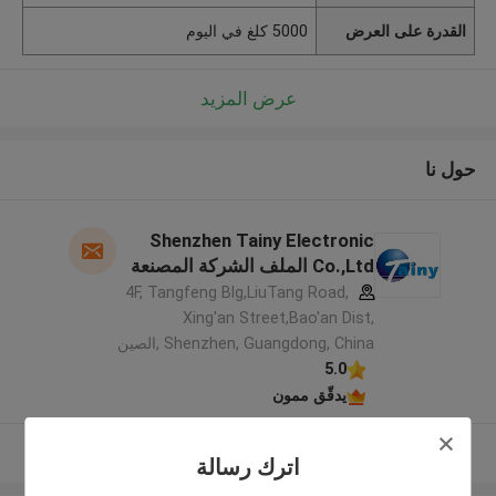
القدرة على العرض
5000 كلغ في اليوم
عرض المزيد
حول نا
Shenzhen Tainy Electronic
Co.,Ltd الملف الشركة المصنعة
4F, Tangfeng Blg,LiuTang Road,
Xing'an Street,Bao'an Dist,
Shenzhen, Guangdong, China ,الصين
5.0
يدقّق ممون
عرض المزيد
اترك رسالة