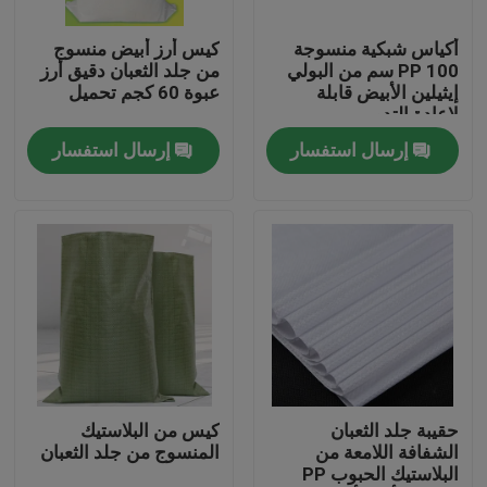
أكياس شبكية منسوجة
كيس أرز أبيض منسوج
جولة في المعمل
PP 100 سم من البولي
من جلد الثعبان دقيق أرز
إيثيلين الأبيض قابلة
عبوة 60 كجم تحميل
لإعادة التدوير
مراقبة الجودة
إرسال استفسار
إرسال استفسار
اتصل بنا
اطلب اقتباس
مرن pvc أنبوب
أنبوب قابل للتقلص بالحرارة
حقيبة جلد الثعبان
كيس من البلاستيك
الشفافة اللامعة من
المنسوج من جلد الثعبان
البلاستيك الحبوب PP
أنابيب مرنة مموجة