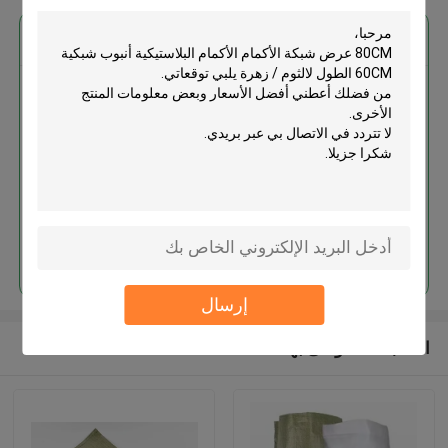
احصل على افضل سعر ل
80CM عرض شبكة الأكمام الأكمام
البلاستيكية أنبوب شبكية 60CM
الطول لالثوم / زهرة
استمر
إرسال
المنتجات الموصى بها