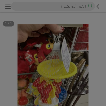
1
/
1