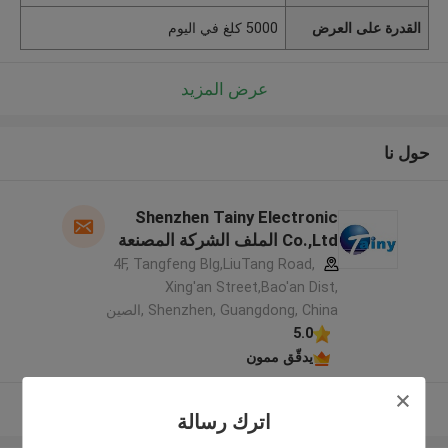
القدرة على العرض
5000 كلغ في اليوم
عرض المزيد
حول نا
Shenzhen Tainy Electronic
Co.,Ltd الملف الشركة المصنعة
4F, Tangfeng Blg,LiuTang Road,
Xing'an Street,Bao'an Dist,
Shenzhen, Guangdong, China ,الصين
5.0
يدقّق ممون
عرض المزيد
اترك رسالة