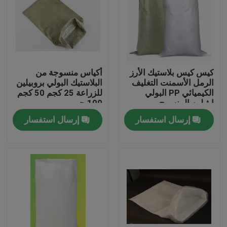
كيس كيس بلاستيك الأرز
أكياس منسوجة من
الرمل الأسمنت التغليف
البلاستيك البولي بروبيلين
الكيميائي PP البولي
للزراعة 25 كجم 50 كجم
إيثيلين المنسوج
100 جم
إرسال استفسار
إرسال استفسار
منزل، بيت
منتجات
معلومات عنا