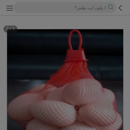
3
/
1