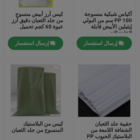
أكياس شبكية منسوجة
كيس أرز أبيض منسوج
جولة في المعمل
PP 100 سم من البولي
من جلد الثعبان دقيق أرز
إيثيلين الأبيض قابلة
عبوة 60 كجم تحميل
لإعادة التدوير
مراقبة الجودة
إرسال استفسار
إرسال استفسار
اتصل بنا
اطلب اقتباس
مرن pvc أنبوب
أنبوب قابل للتقلص بالحرارة
حقيبة جلد الثعبان
كيس من البلاستيك
الشفافة اللامعة من
المنسوج من جلد الثعبان
البلاستيك الحبوب PP
أنابيب مرنة مموجة