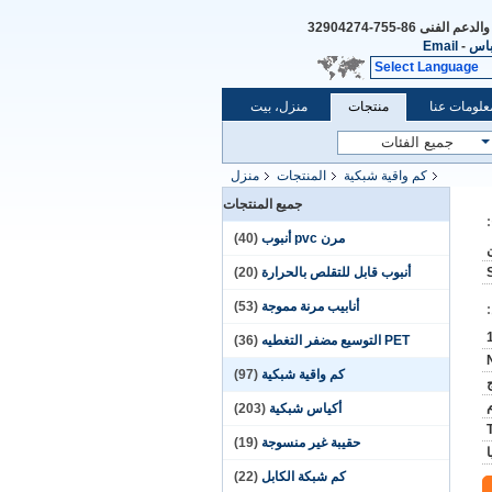
والدعم الفنى
86-755-32904274
باس
-
Email
Select Language
علومات عنا
منتجات
منزل، بيت
كم واقية شبكية
المنتجات
منزل
جميع المنتجات
مرن pvc أنبوب
(40)
أنبوب قابل للتقلص بالحرارة
(20)
أنابيب مرنة مموجة
(53)
PET التوسيع مضفر التغطيه
(36)
كم واقية شبكية
(97)
أكياس شبكية
(203)
حقيبة غير منسوجة
(19)
كم شبكة الكابل
(22)