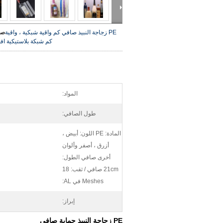
PE زجاجة النبيذ صافي كم واقية شبكية ، واقية
صو
كم شبكة بلاستيكية
اف
المواد:
طول الصافي:
المادة: PE اللون: أبيض ،
أزرق ، أصفر وألوان
أخرى صافي الطول:
21cm صافي / ثقب: 18
Meshes في AL:
إبراز:
PE زجاجة النبيذ حماية صافي