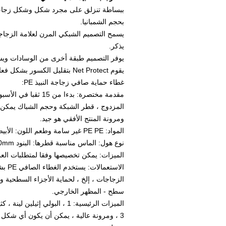
ببساطة تنزلق على مجرد شكل وشكل زجاجة لتو
بحجم الشمبانيا.
يسمح التصميم الشبكي المرن لعلامة الزجاجة
يذكر.
يوفر التصميم طبقة أخرى من الوسادات ويسا
يقوم Net Protect بتقليل الكسور بشكل فعال.
غطاء حماية صافي زجاجة النبيذ PE:
المزدوج ، قطر الشبكة وحجم الشباك يمكن است
ومرونة المنتج الأفقي هو جيد.
المواد: PE PE غير سامة وطعم اللون: الأبيض والأزرق والأصفر وغيرها من الألوان
نوع هول: الماس مناسبة قطرها: البنود 6mm-360mm صافي مجموعات
الميزات: يمكن تخصيصها وفقا لمتطلبات الع
الاس
الزجاجات ، إلخ ، لحماية الأجزاء السطحية وا
سطح - المظهر الخارجي.
الميزات الرئيسية: 1 ، البولي إثيلين لينة ، كثيفة وسهلة لتخزين.
3 ، ومرونة عالية ، يمكن أن يكون أي شكل لتتناسب مع الأجزاء أو المنتجات.