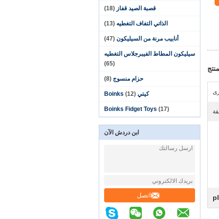
قصبة الصيد قفاز
(18)
الذاتي التفاف التغطيه
(13)
أنابيب مرنة من السيليكون
(47)
سيليكون المطاط الفيبرجلاس التغطيه
(65)
نتج
حزام منسوج
(8)
رى
كيتي Boinks
(12)
Boinks Fidget Toys
(17)
ابن دردش الآن
اتصل
p