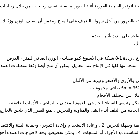
فير الحماية الفورية أثناء العبور.
مناسبة لنصف زجاجات من خلال زجاجات
 بالظهور من أجل سهولة التعرف على المنتج ويضمن أن يضيف الوزن وزنًا لا يك
عد على تبديد تأثير الصدمة.
مقدمة مختصرة: بدءا من 15 ثقبا في الأسبوع ، زيادة 1-8 شبكة في الأسبوع كمواصفات ، الوزن الصافي للمتر ، العرض
خدامها كلها في الإنتاج عند التعديل.
يمكن أن تنتج أيضا وفقا لمتطلبات العملاء
ملاء من مختلف الأحجام.
تعمالات: يستخدم الغطاء الصافي PE بشكل رئيسي للسطح الخارجي للعمود المعدني ، البراغي ، الأدوات الدقيقة ،
لحافة من التلف أثناء النقل والمناولة والتخزين ، لمنع الضرر الذي يلحق بالخارج
2 ، وإعادة الاستخدام وإعادة التدوير ، وحماية البيئة والاقتصادية.
4 ، يمكن تخصيصها وفقا لاحتياجات العملاء أحج