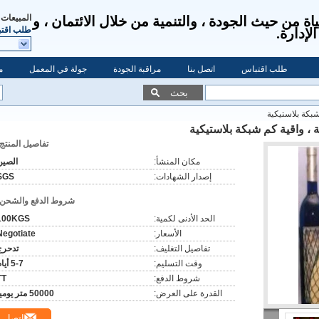
المبيعات 
ياة من حيث الجودة ، والتنمية من خلال الائتمان ، و
طلب اقت
طلب اقتباس
اتصل بنا
مراقبة الجودة
جولة في المعمل
م
بحث
تفاصيل المنتج:
مكان المنشأ:
الصين
إصدار الشهادات:
SGS
شروط الدفع والشحن:
الحد الأدنى لكمية:
100KGS
الأسعار:
Negotiate
تفاصيل التغليف:
تدحرج
وقت التسليم:
5-7 أيام
شروط الدفع:
TT
القدرة على العرض:
50000 متر يوميا
اتصل