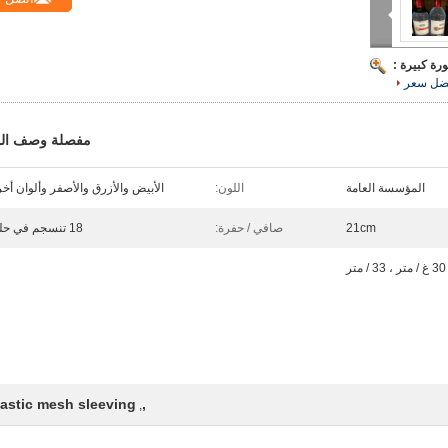
رة كبيرة :
ضل سعر
مفصلة وصف الم
المؤسسة العامة
اللون:
الأبيض والأزرق والأصفر وألوان أخ
21cm
صافي / حفرة:
18 تنسجم في حلقة
30 غ / متر ، 33 / متر
lastic mesh sleeving
,
,