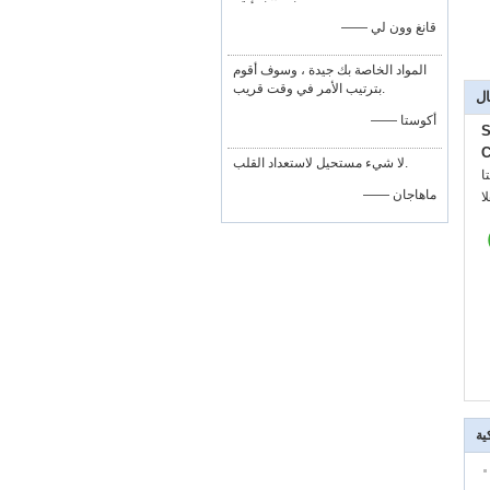
—— قانغ وون لي
المواد الخاصة بك جيدة ، وسوف أقوم
بترتيب الأمر في وقت قريب.
ال
—— أكوستا
S
C
لا شيء مستحيل لاستعداد القلب.
:
—— ماهاجان
:
ية