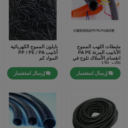
مثبطات اللهب المموج
نايلون المموج الكهربائية
الأنابيب المرنة PA PE
أنابيب PP / PE / PA
انقسام الأسلاك تلوح في
المواد كم
الأفق الأنابيب
إرسال استفسار
إرسال استفسار
منزل، بيت
منتجات
معلومات عنا