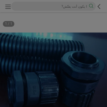
1
/
1