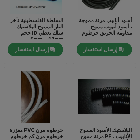
جولة في المعمل
أسود أنابيب مرنة مموجة
السلطة الفلسطينية تأخر
، أسود أنبوب مموج
النار المموج البلاستيك
مقاومة الحريق خرطوم
سلك يغطي ID حجم
مراقبة الجودة
5mm ~ 48mm
إرسال استفسار
إرسال استفسار
اتصل بنا
اطلب اقتباس
مرن pvc أنبوب
أنبوب قابل للتقلص بالحرارة
البلاستيك الأسود المموج
خرطوم مرن PVC معززة
الأنابيب ، PE مرنة مموج
خرطوم مرن كم خرطوم
أنابيب مرنة مموجة