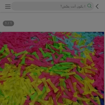
1
/
1