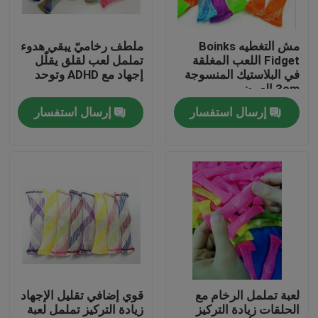
جولة في المعمل
مش التغطيه Boinks
ملطف رخاميّ يبقي هدوء
Fidget اللعب المغلقة
تململ لعب لقلق يقلّل
في البلاستيك المنسوجة
إجهاد مع ADHD وتوحد
مراقبة الجودة
3cm العرض
إرسال استفسار
إرسال استفسار
اتصل بنا
اطلب اقتباس
مرن pvc أنبوب
أنبوب قابل للتقلص بالحرارة
لعبة تململ الرخام مع
قوي إضافي تقليل الإجهاد
الحلقات زيادة التركيز
زيادة التركيز تململ لعبة
أنابيب مرنة مموجة