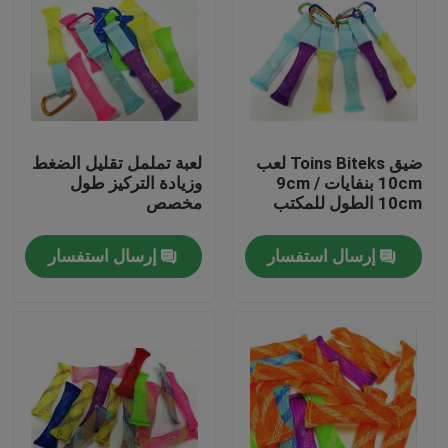
ضيق Toins Biteks لعب
لعبة تململ تقليل الضغط
10cm بنفايات 9cm /
وزيادة التركيز طول
10cm الطول للمكتب
مخصص
إرسال استفسار
إرسال استفسار
منزل، بيت
منتجات
معلومات عنا