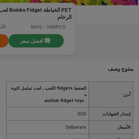
PET الخياط
الرخام
MOQ：1000PCS
الأسعا
افضل سعر
منتوج وصف
الضغط fidgets اللعب ، لعب تململ التوح
أبرز:
د
autism fidget toys
,
إصدار الشهادات
SGS
الأسعار
Deliberate