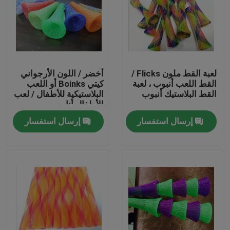
لعبة القط ملون Flicks /
أخضر / اللون الأرجواني
القط اللعب أنبوب ، لعبة
كيتي Boinks أو اللعب
القط البلاستيك أنبوب
البلاستيكية للأطفال / لعب
الأطفال أنابيب
إرسال استفسار
إرسال استفسار
منزل، بيت
منتجات
معلومات عنا