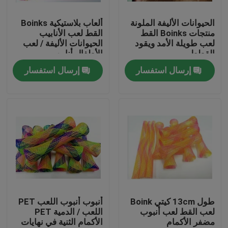
الحيوانات الأليفة الملونة
ألعاب بلاستيكية Boinks
جولة في المعمل
منتجات Boinks القط
القط لعب الأنابيب
لعب طويلة الأمد ويقود
الحيوانات الأليفة / لعب
القطط
الأطفال أنابيب
مراقبة الجودة
إرسال استفسار
إرسال استفسار
اتصل بنا
اطلب اقتباس
مرن pvc أنبوب
أنبوب قابل للتقلص بالحرارة
طول 13cm كيتي Boink
أنبوب أنبوب اللعب PET
لعب القط لعب أنبوب
اللعب / الدمية PET
مضفر الأكمام
الأكمام الثنية في نهايات
أنابيب مرنة مموجة