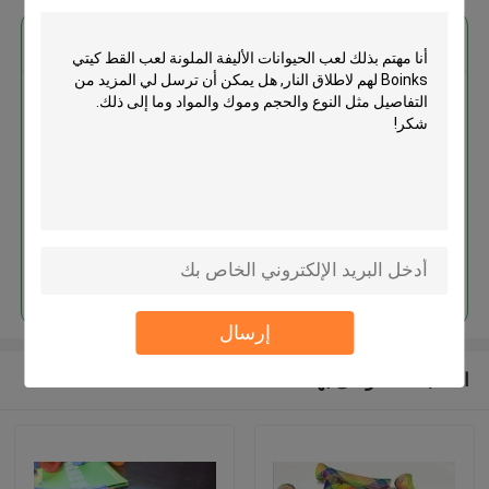
احصل على افضل سعر ل
لعب الحيوانات الأليفة الملونة لعب
القط كيتي Boinks لهم لاطلاق النار
استمر
إرسال
المنتجات الموصى بها