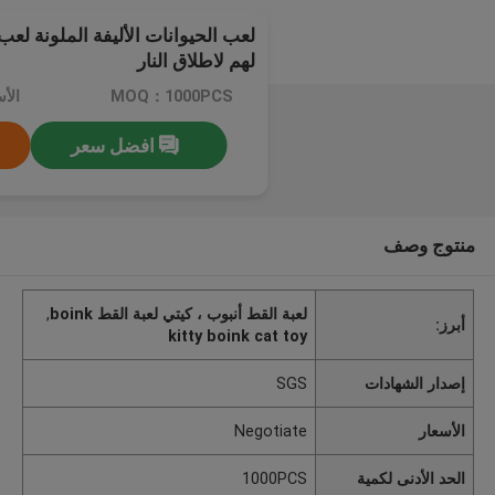
لهم لاطلاق النار
MOQ：1000PCS
الأسعا
افضل سعر
منتوج وصف
لعبة القط أنبوب ، كيتي لعبة القط boink
,
أبرز:
kitty boink cat toy
إصدار الشهادات
SGS
الأسعار
Negotiate
الحد الأدنى لكمية
1000PCS