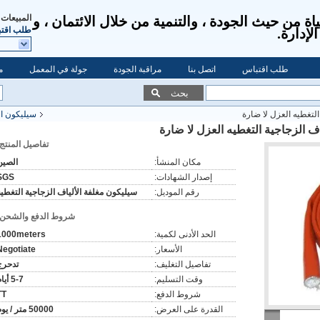
المبيعات 
ياة من حيث الجودة ، والتنمية من خلال الائتمان ، و
طلب اقت
طلب اقتباس
اتصل بنا
مراقبة الجودة
جولة في المعمل
م
بحث
لتغطيه العزل لا ضارة
سيليكون ال
ف الزجاجية التغطيه العزل لا ضارة
تفاصيل المنتج:
مكان المنشأ:
الصين
إصدار الشهادات:
SGS
رقم الموديل:
سيليكون مغلفة الألياف الزجاجية التغطية
شروط الدفع والشحن:
الحد الأدنى لكمية:
1000meters
الأسعار:
Negotiate
تفاصيل التغليف:
تدحرج
وقت التسليم:
5-7 أيام
شروط الدفع:
TT
القدرة على العرض:
50000 متر / يوم