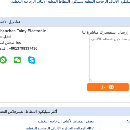
,
يليكون الألياف الزجاجية المغلفة,سيليكون المطاط المغلفة الألياف الزجاجية التغطيه
تفاصيل الاتص
henzhen Tainy Electronic
إرسال استفسارك مباشرة لنا
o.,Ltd
luo
اتصل شخص
+8613798337430
الهاتف :
اتصل
أكثر سيليكون المطاط الفيبرجلاس التغط
مضفر المطاط الألياف الزجاجية التغطيه
4KV المعالجة الحرارية الألياف الزجاجية التغطيه