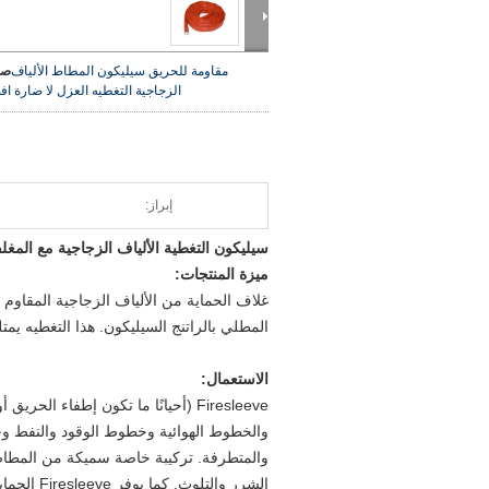
مقاومة للحريق سيليكون المطاط الألياف
صو
الزجاجية التغطيه العزل لا ضارة
اف
إبراز:
سيليكون التغطية الألياف الزجاجية مع المغل
ميزة المنتجات:
غلاف الحماية من الألياف الزجاجية المقاوم
المطلي بالراتنج السيليكون.
هذا التغطيه يم
الاستعمال:
Firesleeve (أحيانًا ما تكون إطفاء ا
والخطوط الهوائية وخطوط الوقود والنفط وخ
والمتطرفة.
تركيبة خاصة سميكة من المطاط س
الشرر والتلوث.
كما يوفر Firesleeve الحماية من الأوزون والأشعة فوق البنفسجية والكشط.