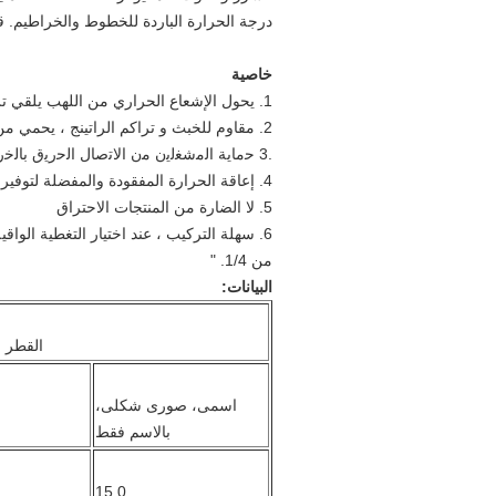
درجة الحرارة الباردة للخطوط والخراطيم.
ق
خاصية
1. يحول الإشعاع الحراري من اللهب يلقي ترشيش المنصهر من المعادن والزجاج
2. مقاوم للخبث و تراكم الراتينج ، يحمي من التآكل ، المذيبات و المواد الكيميائية المسببة للتآكل
.3 ﺣﻣﺎﯾﺔ اﻟﻣﺷﻐﻟﯾن ﻣن اﻻﺗﺻﺎل اﻟﺣرﯾق ﺑﺎﻟﺧراطﯾط واﻟﻣواﺳﯾر اﻟﻣﻌدﻧﯾﺔ
4. إعاقة الحرارة المفقودة والمفضلة لتوفير الطاقة
5. لا الضارة من المنتجات الاحتراق
6. سهلة التركيب ، عند اختيار التغطية ال
من 1/4. "
البيانات:
القطر ا
اسمى، صورى شكلى،
بالاسم فقط
15.0