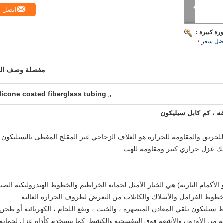
اتصل
رة كبيرة :
ضل سعر
مفصلة وصف الم
ilicone coated fiberglass tubing
,
,
فة ، كم كابل سيليكون
 للحريق والمقاومة للحرارة هو الغلاف الزجاجي غير المقلج المغطى بالسيليكون
تلك عزل حراري كبير ومقاومة للهب.
لحريق أو الأكمام النارية) هي الخيار الأمثل لحماية الخراطيم والخطوط الهيدروليكية الصن
طوط الفرامل والأسلاك والكابلات من التعرض لظروف الحرارة العالية
يليكون يلقي المعادن المنصهرة ، والخبث ، وبقع اللحام ، الكهربائية أو طحن
كما تستخدم كأداة عزل لحماية