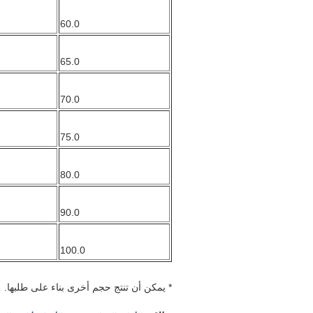
60.0
65.0
70.0
75.0
80.0
90.0
100.0
* يمكن أن تنتج حجم أخرى بناء على طلبها.