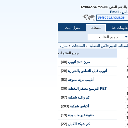
والدعم الفنى
86-755-32904274
باس
-
Email
Select Language
علومات عنا
منتجات
منزل، بيت
مطاط الفيبرجلاس التغطيه
المنتجات
منزل
جميع المنتجات
مرن pvc أنبوب
(40)
أنبوب قابل للتقلص بالحرارة
(20)
أنابيب مرنة مموجة
(53)
PET التوسيع مضفر التغطيه
(36)
كم واقية شبكية
(97)
أكياس شبكية
(203)
حقيبة غير منسوجة
(19)
كم شبكة الكابل
(22)